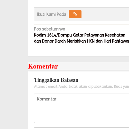
Ikuti Kami Pada
Navigasi
Pos sebelumnya
pos
Kodim 1614/Dompu Gelar Pelayanan Kesehatan
dan Donor Darah Meriahkan HKN dan Hari Pahlawa
Komentar
Tinggalkan Balasan
Alamat email Anda tidak akan dipublikasikan.
Ruas yan