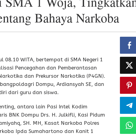
di SMA 1 Woja, Tingkatka
entang Bahaya Narkoba
ul 08.10 WITA, bertempat di SMA Negeri 1
ialisasi Pencegahan dan Pemberantasan
rkotika dan Prekursor Narkotika (P4GN).
esbangpoldagri Dompu, Ardiansyah SE, dan
diri dari guru dan siswa.
enting, antara lain Pasi Intel Kodim
is BNK Dompu Drs. H. Julkifli, Kasi Pidum
amiyahq, SH. MH, Kasat Narkoba Polres
arkoba Ipda Sumahartono dan Kanit 1