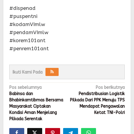
#dispenad
#puspentni
#kodamVImlw
#pendamVImlw
#korem101ant
#penrem101ant
Ikuti Kami Pada
Navigasi
Pos sebelumnya
Pos berikutnya
pos
Babinsa dan
Pendistribusian Logistik
Bhabinkamtibmas Bersama
Pilkada Dari PPK Menuju TPS
Masyarakat Ciptakan
Mendapat Pengawalan
Kondisi Aman Menjelang
Ketat TNI-Polri
Pilkada Serentak