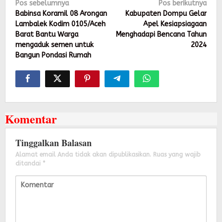
Navigasi
Pos sebelumnya
Pos berikutnya
pos
Babinsa Koramil 08 Arongan
Kabupaten Dompu Gelar
Lambalek Kodim 0105/Aceh
Apel Kesiapsiagaan
Barat Bantu Warga
Menghadapi Bencana Tahun
mengaduk semen untuk
2024
Bangun Pondasi Rumah
Komentar
Tinggalkan Balasan
Alamat email Anda tidak akan dipublikasikan.
Ruas yang wajib
ditandai
*