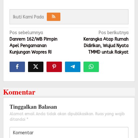
Ikuti Kami Pada
Navigasi
Pos sebelumnya
Pos berikutnya
pos
Danrem 162/WB Pimpin
Kerangka Atap Rumah
Apel Pengamanan
Didirikan, Wujud Nyata
Kunjungan Wapres RI
TMMD untuk Rakyat
Komentar
Tinggalkan Balasan
Alamat email Anda tidak akan dipublikasikan.
Ruas yang wajib
ditandai
*