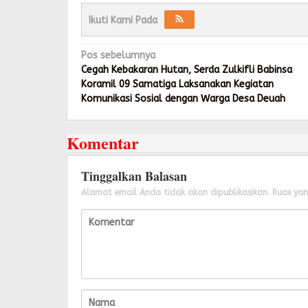
Ikuti Kami Pada
Navigasi
Pos sebelumnya
pos
Cegah Kebakaran Hutan, Serda Zulkifli Babinsa
Koramil 09 Samatiga Laksanakan Kegiatan
Komunikasi Sosial dengan Warga Desa Deuah
Komentar
Tinggalkan Balasan
Alamat email Anda tidak akan dipublikasikan.
Ruas yan