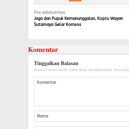
Navigasi
Pos sebelumnya
pos
Jaga dan Pupuk Kemanunggalan, Koptu Wayan
Sutamaya Gelar Komsos
Komentar
Tinggalkan Balasan
Alamat email Anda tidak akan dipublikasikan.
Ruas yan